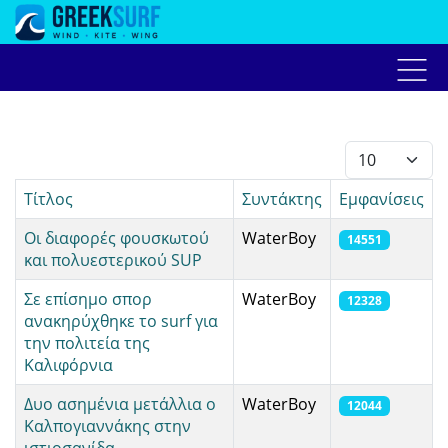
Home
Αγγελίες
Forum
Live weather
Προ
Εμφάνιση #
Τίτλος
Συντάκτης
Εμφανίσεις
Οι διαφορές φουσκωτού
WaterBoy
14551
και πολυεστερικού SUP
Σε επίσημο σπορ
WaterBoy
12328
ανακηρύχθηκε το surf για
την πολιτεία της
Καλιφόρνια
Δυο ασημένια μετάλλια ο
WaterBoy
12044
Καλπογιαννάκης στην