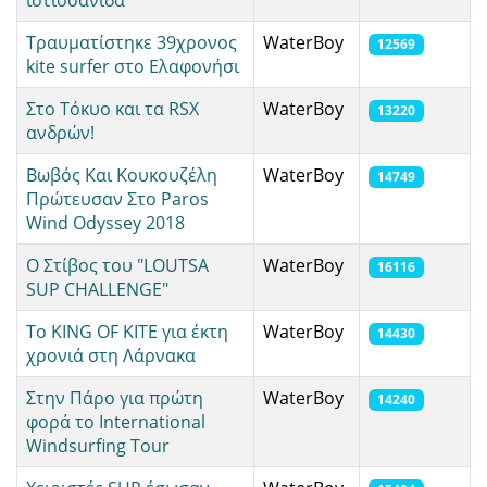
ιστιοσανίδα
Τραυματίστηκε 39χρονος
WaterBoy
12569
kite surfer στο Ελαφονήσι
Στο Τόκυο και τα RSX
WaterBoy
13220
ανδρών!
Βωβός Και Κουκουζέλη
WaterBoy
14749
Πρώτευσαν Στο Paros
Wind Odyssey 2018
Ο Στίβος του "LOUTSA
WaterBoy
16116
SUP CHALLENGE"
Tο KING OF KITE για έκτη
WaterBoy
14430
χρονιά στη Λάρνακα
Στην Πάρο για πρώτη
WaterBoy
14240
φορά το International
Windsurfing Tour