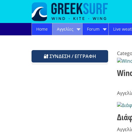
Home
Αγγελίες
Forum
Live weat
Catego
🔐 ΣΎΝΔΕΣΗ / ΕΓΓΡΑΦΉ
Wind
Αγγελί
Διά
Αγγελί