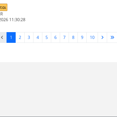
ται
UR
2026 11:30:28
1
2
3
4
5
6
7
8
9
10