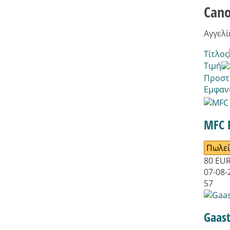
Can
Αγγελί
Τίτλος
Τιμή
Προστ
Εμφαν
MFC 
Πωλεί
80
EU
07-08-
57
Gaas