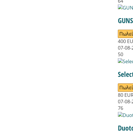
64
GUNS
Πωλεί
400
E
07-08-
50
Sele
Πωλεί
80
EU
07-08-
76
Duot