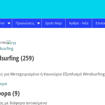
her
Προγνώσεις
Spots Map
Άρθρα - Νέα
Επικο
ries
surfing
(259)
ες για Μεταχειρισμένo ή Καινούριo Εξοπλισμό Windsurfιng
φορα
(9)
ας με διάφορα αντικείμενα