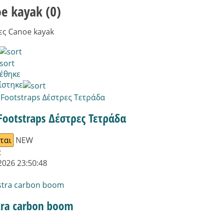
oe kayak
(0)
ες Canoe kayak
έθηκε
ίστηκε
Footstraps Δέστρες Τετράδα
ται
NEW
R
2026 23:50:48
tra carbon boom