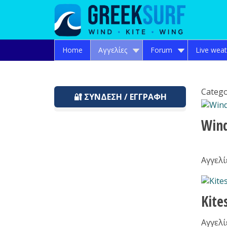
Home
Αγγελίες
Forum
Live wea
Catego
🔐 ΣΎΝΔΕΣΗ / ΕΓΓΡΑΦΉ
Win
Αγγελί
Kite
Αγγελί