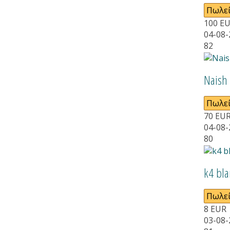
Πωλεί
100
E
04-08-
82
Naish 
Πωλεί
70
EU
04-08-
80
k4 bla
Πωλεί
8
EUR
03-08-