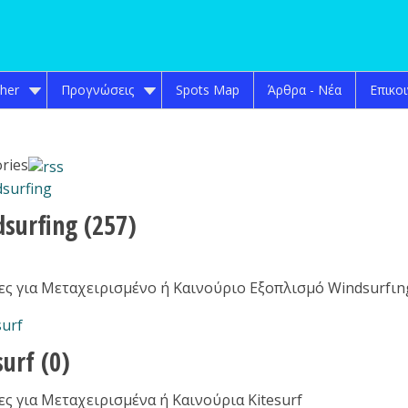
ther
Προγνώσεις
Spots Map
Άρθρα - Νέα
Επικο
ries
dsurfing
(257)
ες για Μεταχειρισμένo ή Καινούριo Εξοπλισμό Windsurfιn
surf
(0)
ες για Μεταχειρισμένα ή Καινούρια Kitesurf