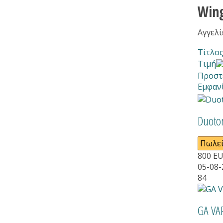
Win
Αγγελί
Τίτλο
Τιμή
Προστ
Εμφαν
Duoto
Πωλεί
800
E
05-08-
84
GA VA