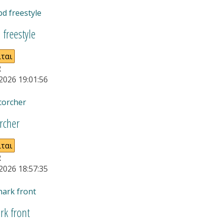
 freestyle
ται
R
2026 19:01:56
rcher
ται
R
2026 18:57:35
rk front