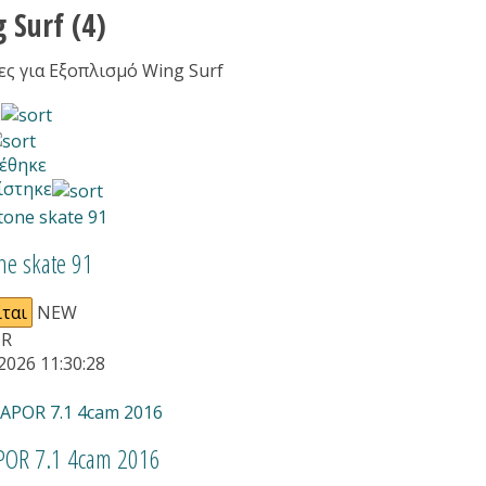
g Surf
(4)
ες για Εξοπλισμό Wing Surf
ς
έθηκε
ίστηκε
ne skate 91
ται
NEW
UR
2026 11:30:28
POR 7.1 4cam 2016