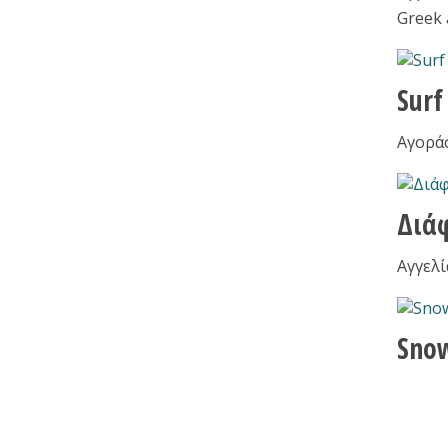
Greek 
Sur
Αγοράσ
Διά
Αγγελί
Sno