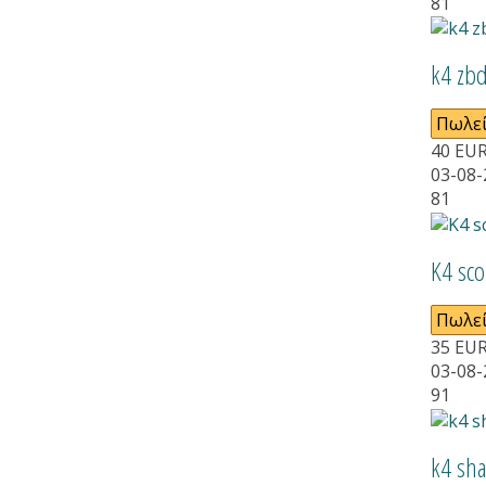
81
k4 zbd
Πωλεί
40
EU
03-08-
81
Κ4 sco
Πωλεί
35
EU
03-08-
91
k4 sha