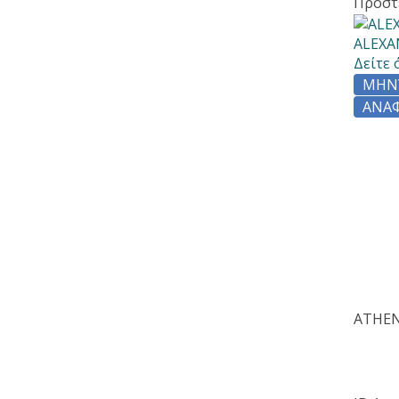
Προστ
ALEX
Δείτε 
ΜΉΝ
ΑΝΑ
ATHE