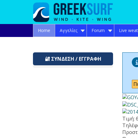
Home
Αγγελίες
Forum
Live wea
🔐 ΣΎΝΔΕΣΗ / ΕΓΓΡΑΦΉ
Π
Τιμή:
Τηλέφ
Προστ