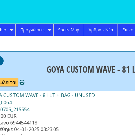
ther
Προγνώσεις
Spots Map
Άρθρα - Νέα
Επικο
GOYA CUSTOM WAVE - 81 L
ωλείται
600
EUR
ωνο
6944544118
έθηκε
04-01-2025 03:23:05