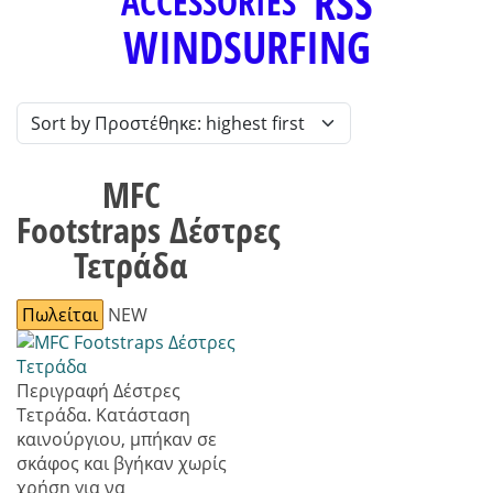
ACCESSORIES
WINDSURFING
MFC
Footstraps Δέστρες
Τετράδα
Πωλείται
NEW
Περιγραφή
Δέστρες
Τετράδα. Κατάσταση
καινούργιου, μπήκαν σε
σκάφος και βγήκαν χωρίς
χρήση για να